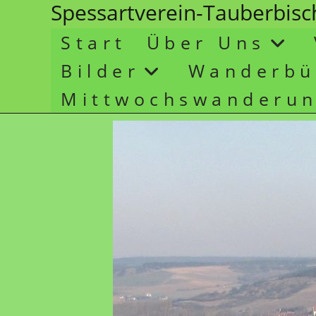
Spessartverein-Tauberbis
Start
Über Uns
Bilder
Wanderbü
Mittwochswanderu