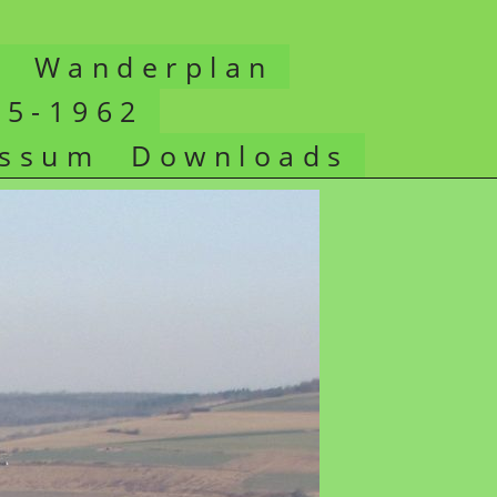
e
Wanderplan
25-1962
essum
Downloads