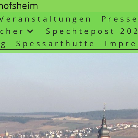
chofsheim
Veranstaltungen
Press
cher
Spechtepost 20
ng
Spessarthütte
Impr